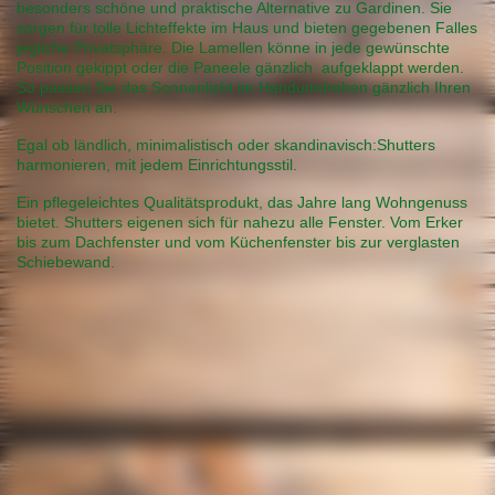
besonders schöne und praktische Alternative zu Gardinen. Sie
sorgen für tolle Lichteffekte im Haus und bieten gegebenen Falles
jegliche Privatsphäre. Die Lamellen könne in jede gewünschte
Position gekippt oder die Paneele gänzlich aufgeklappt werden.
So passen Sie das Sonnenlicht im Handumdrehen gänzlich Ihren
Wünschen an.
Egal ob ländlich, minimalistisch oder skandinavisch:Shutters
harmonieren, mit jedem Einrichtungsstil.
Ein pflegeleichtes Qualitätsprodukt, das Jahre lang Wohngenuss
bietet. Shutters eigenen sich für nahezu alle Fenster. Vom Erker
bis zum Dachfenster und vom Küchenfenster bis zur verglasten
Schiebewand.