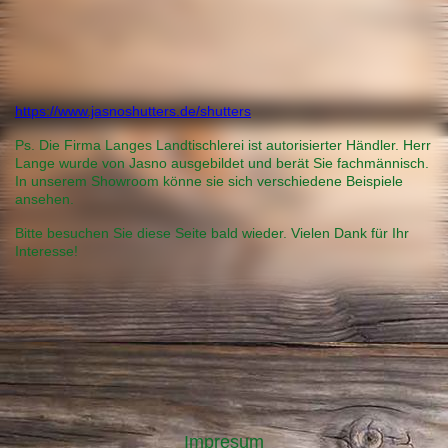
Landtischlerei-JasnoShutters
https://www.jasnoshutters.de/shutters
Ps. Die Firma Langes Landtischlerei ist autorisierter Händler. Herr
Lange wurde von Jasno ausgebildet und berät Sie fachmännisch.
In unserem Showroom könne sie sich verschiedene Beispiele
ansehen.
Bitte besuchen Sie diese Seite bald wieder. Vielen Dank für Ihr
Interesse!
Impresum